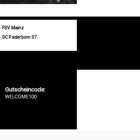
FSV Mainz
Union Berlin
SC Paderborn 07
Eintracht Frankfu
Gutscheincode:
WELCOME100