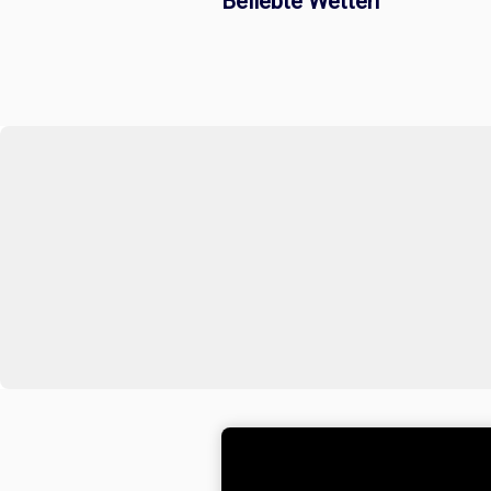
Beliebte Wetten