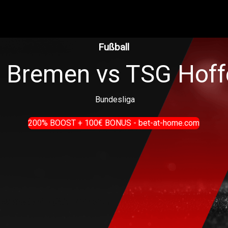
Fußball
 Bremen vs TSG Hof
Bundesliga
200% BOOST + 100€ BONUS - bet-at-home.com