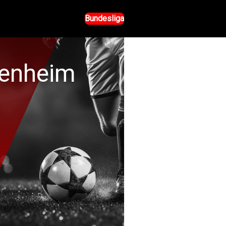
Bundesliga
fenheim