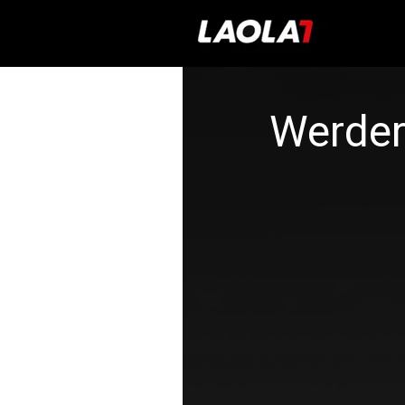
Werder