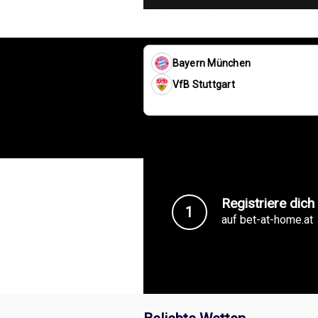
Bayern München
VfB Stuttgart
Registriere dich
1
auf bet-at-home.at