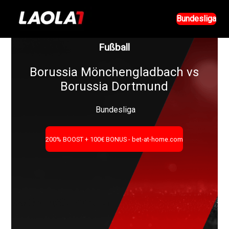
Bundesliga
Fußball
Borussia Mönchengladbach vs
Borussia Dortmund
Bundesliga
200% BOOST + 100€ BONUS - bet-at-home.com