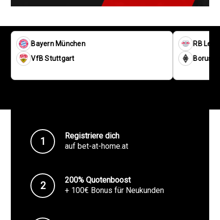
Bayern München
RB Leip
VfB Stuttgart
Borussi
Registriere dich
1
auf bet-at-home.at
200% Quotenboost
2
+ 100€ Bonus für Neukunden