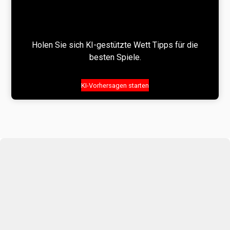
Holen Sie sich KI-gestützte Wett Tipps für die
besten Spiele.
KI-Vorhersagen starten