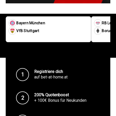
Bayern München
RB Leip
VfB Stuttgart
Borussi
Registriere dich
1
auf bet-at-home.at
200% Quotenboost
2
+ 100€ Bonus für Neukunden