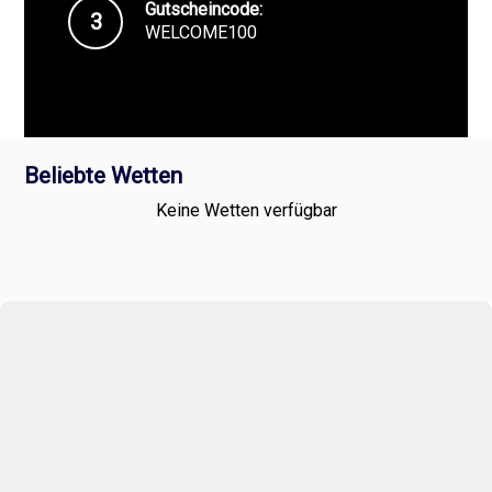
Gutscheincode:
3
WELCOME100
Beliebte Wetten
Keine Wetten verfügbar