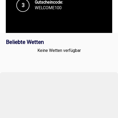
Gutscheincode:
3
WELCOME100
Beliebte Wetten
Keine Wetten verfügbar