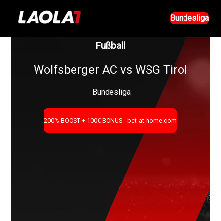
Bundesliga
Fußball
Wolfsberger AC vs WSG Tirol
Bundesliga
200% BOOST + 100€ BONUS - bet-at-home.com