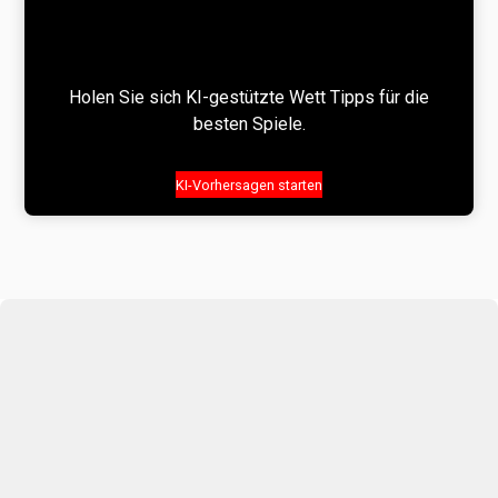
Holen Sie sich KI-gestützte Wett Tipps für die
besten Spiele.
KI-Vorhersagen starten